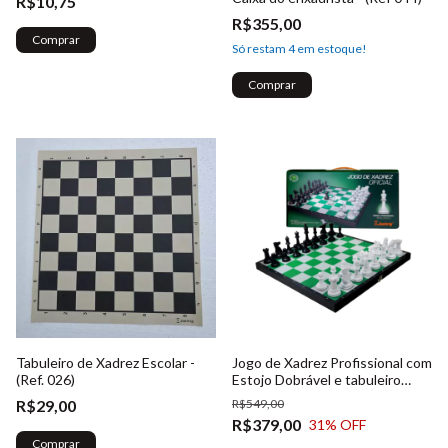
R$10,75
R$355,00
Comprar
Só restam
4
em estoque!
Tabuleiro de Xadrez Escolar -
Jogo de Xadrez Profissional com
(Ref. 026)
Estojo Dobrável e tabuleiro
embutido (Verde e Branco) -
R$29,00
R$549,00
(Ref. 018)
R$379,00
31
% OFF
Comprar