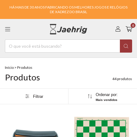
HÁ MAIS DE 30 ANOS FABRICANDO OS MELHORES JOGOS E RELÓGIOS
DE XADREZ DO BRASIL
0
Início
>
Produtos
Produtos
44 produtos
Ordenar por:
Filtrar
Mais vendidos