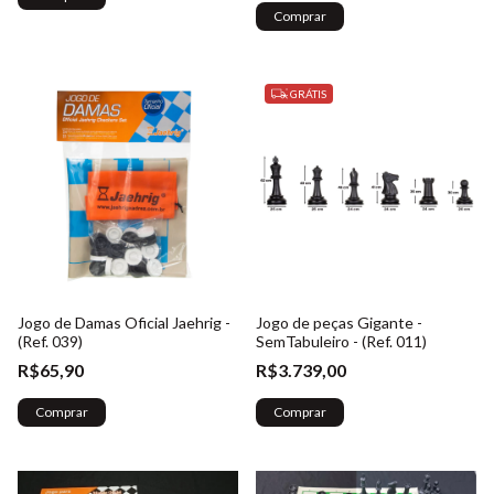
Comprar
GRÁTIS
Jogo de Damas Oficial Jaehrig -
Jogo de peças Gigante -
(Ref. 039)
SemTabuleiro - (Ref. 011)
R$65,90
R$3.739,00
Comprar
Comprar