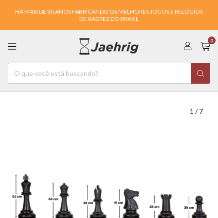
HÁ MAIS DE 30 ANOS FABRICANDO OS MELHORES JOGOS E RELÓGIOS
DE XADREZ DO BRASIL
0
1
/
7