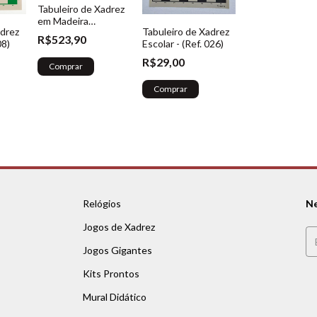
Tabuleiro de Xadrez
em Madeira
adrez
Tabuleiro de Xadrez
Marchetado - (Ref.
R$523,90
08)
Escolar - (Ref. 026)
015)
R$29,00
Comprar
Comprar
Relógios
Ne
Jogos de Xadrez
Jogos Gigantes
Kits Prontos
Mural Didático