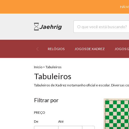
HÁ M
RELÓGIOS
JOGOS DE XADREZ
JOGOS G
Início
>
Tabuleiros
Tabuleiros
Tabuleiros de Xadrez no tamanho oficial e escolar. Diversas co
Filtrar por
PREÇO
De
Até