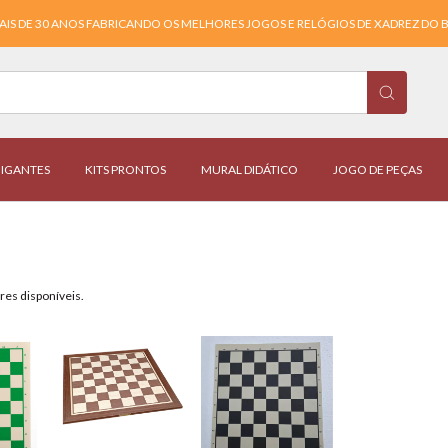
AIS DE 30 ANOS FABRICANDO OS MELHORES JOGOS E RELÓGIOS DE XADREZ DO B
IGANTES
KITS PRONTOS
MURAL DIDÁTICO
JOGO DE PEÇAS
res disponíveis.