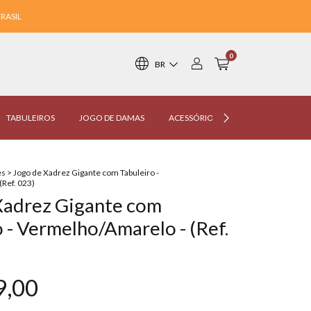
RASIL
0
BR
TABULEIROS
JOGO DE DAMAS
ACESSÓRIOS
LOJISTA
CO
es
>
Jogo de Xadrez Gigante com Tabuleiro -
Ref. 023)
Xadrez Gigante com
 - Vermelho/Amarelo - (Ref.
9,00