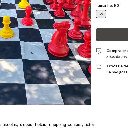
Tamanho:
EG
EG
Compra pr
Seus dados 
Trocas e d
Se não gosta
scolas, clubes, hotéis, shopping centers, hotéis 