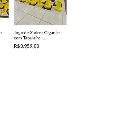
e
Jogo de Xadrez Gigante
com Tabuleiro -
3)
Amarelo/Verde - (Ref. 023)
R$3.959,00