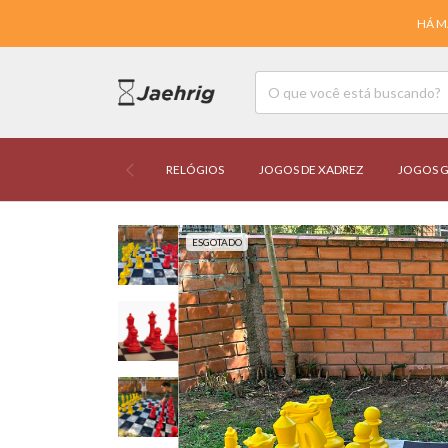
HÁ M
RELÓGIOS
JOGOS DE XADREZ
JOGOS G
ESGOTADO