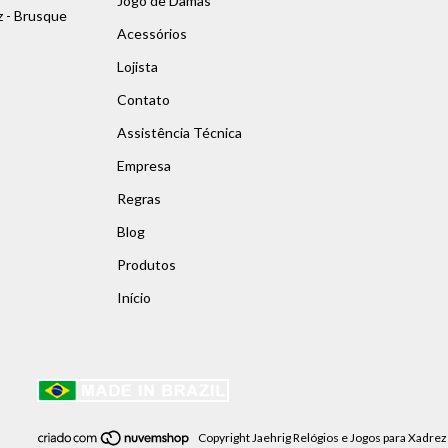
Jogo de Damas
z - Brusque
Acessórios
Lojista
Contato
Assistência Técnica
Empresa
Regras
Blog
Produtos
Início
Copyright Jaehrig Relógios e Jogos para Xadre