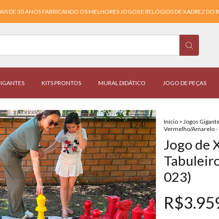
AIS DE 30 ANOS FABRICANDO OS MELHORES JOGOS E RELÓGIOS DE XADREZ DO B
IGANTES
KITS PRONTOS
MURAL DIDÁTICO
JOGO DE PEÇAS
Início
>
Jogos Gigant
1
/
4
Vermelho/Amarelo - (
Jogo de 
Tabuleiro
023)
R$3.95