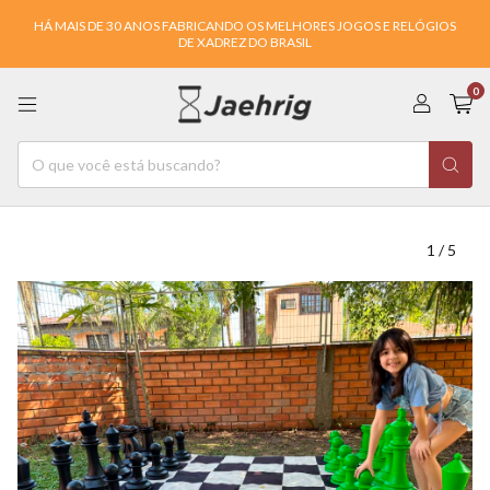
HÁ MAIS DE 30 ANOS FABRICANDO OS MELHORES JOGOS E RELÓGIOS
DE XADREZ DO BRASIL
0
1
/
5