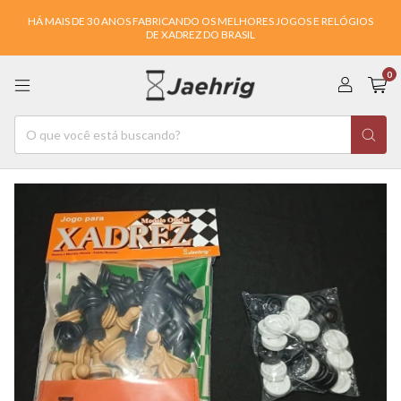
HÁ MAIS DE 30 ANOS FABRICANDO OS MELHORES JOGOS E RELÓGIOS
DE XADREZ DO BRASIL
0
1
/
6