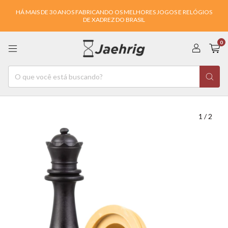
HÁ MAIS DE 30 ANOS FABRICANDO OS MELHORES JOGOS E RELÓGIOS
DE XADREZ DO BRASIL
0
1
/
2