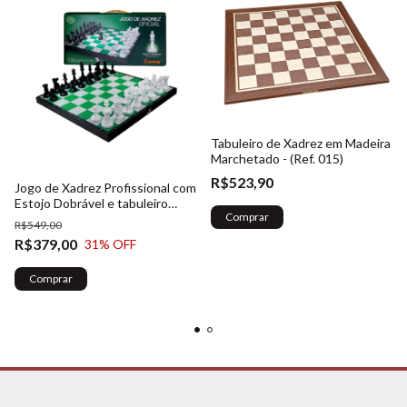
Tabuleiro de Xadrez em Madeira
Marchetado - (Ref. 015)
R$523,90
Jogo de Xadrez Profissional com
Estojo Dobrável e tabuleiro
Comprar
embutido (Verde e Branco) -
R$549,00
(Ref. 018)
R$379,00
31
% OFF
Comprar