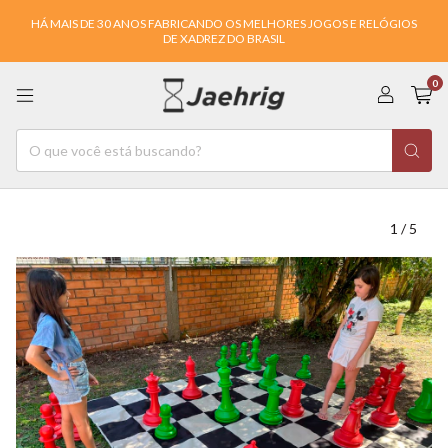
HÁ MAIS DE 30 ANOS FABRICANDO OS MELHORES JOGOS E RELÓGIOS
DE XADREZ DO BRASIL
0
1
/
5