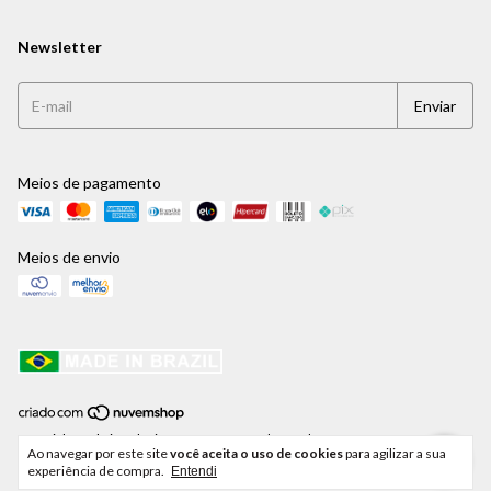
Newsletter
Meios de pagamento
Meios de envio
Copyright Jaehrig Relógios e Jogos para Xadrez Ltda - 41459250000171 -
Ao navegar por este site
você aceita o uso de cookies
para agilizar a sua
2026. Todos os direitos reservados.
experiência de compra.
Entendi