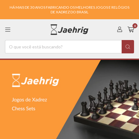
HÁ MAIS DE 30 ANOS FABRICANDO OS MELHORES JOGOS E RELÓGIOS
DE XADREZ DO BRASIL
0