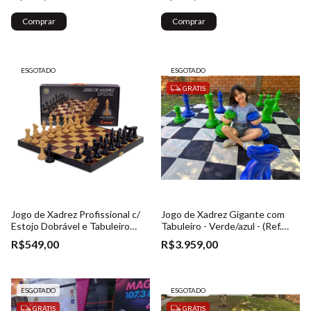
Comprar
Comprar
ESGOTADO
ESGOTADO
GRÁTIS
Jogo de Xadrez Profissional c/
Jogo de Xadrez Gigante com
Estojo Dobrável e Tabuleiro
Tabuleiro - Verde/azul - (Ref.
embutido + Rainhas Extras -
023)
R$549,00
R$3.959,00
(Ref. 017)
ESGOTADO
ESGOTADO
GRÁTIS
GRÁTIS