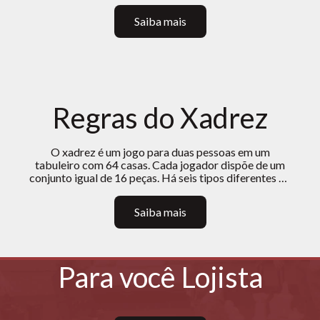
e resolveu construí-lo ele próprio.
Saiba mais
Regras do Xadrez
O xadrez é um jogo para duas pessoas em um
tabuleiro com 64 casas. Cada jogador dispõe de um
conjunto igual de 16 peças. Há seis tipos diferentes de
peças e cada uma delas tem regras distintas de
movimento e captura. O objetivo do jogo é dar o
Saiba mais
xeque-mate, isto é, ameaçar o Rei do oponente com
uma captura inevitável.
Para você Lojista
Se você deseja revender os produtos Jaehrig ou já é