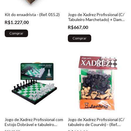
Kit do enxadrista - (Ref. 015.2)
Jogo de Xadrez Profissional (C/
Tabuleiro Marchetado) + Damas
R$1.227,00
Extra - (Ref. 015.1)
R$667,00
Comprar
Jogo de Xadrez Profissional com
Jogo de Xadrez Profissional (C/
Estojo Dobrável e tabuleiro
tabuleiro de Courvin) - (Ref.
embutido (Verde e Branco) -
005)