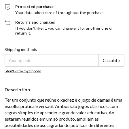
Protected purchase
Your data taken care of throughout the purchase.
Returns and changes
If you don't like it, you can change it for another one or
return it.
Shipping for zipcode:
Change zipcode
Shipping methods
Calculate
I don't know my zipcode
Description
Ter um conjunto que reúne o xadrez e o jogo de damas é uma
escolha prática e versátil. Ambos são jogos clássicos, com
regras simples de aprender e grande valor educativo. Ao
estarem reunidos em um só produto, ampliam as
possibilidades de uso, agradando públicos de diferentes