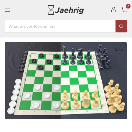
0
1
/
5